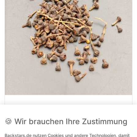
Zimtblüten, ganz
🍪 Wir brauchen Ihre Zustimmung
Artikelnummer
15319
Packungsinhalt
0.04 Kilogramm
Backstars.de nutzen Cookies und andere Technologien, damit