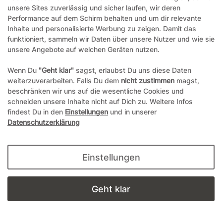
unsere Sites zuverlässig und sicher laufen, wir deren
1-4 Werktage
Performance auf dem Schirm behalten und um dir relevante
Inhalte und personalisierte Werbung zu zeigen. Damit das
funktioniert, sammeln wir Daten über unsere Nutzer und wie sie
unsere Angebote auf welchen Geräten nutzen.
2,99 €*
Wenn Du
"Geht klar"
sagst, erlaubst Du uns diese Daten
74,75 € / Kilogramm
weiterzuverarbeiten. Falls Du dem
nicht zustimmen
magst,
beschränken wir uns auf die wesentliche Cookies und
Details anzeigen
schneiden unsere Inhalte nicht auf Dich zu. Weitere Infos
findest Du in den
Einstellungen
und in unserer
In den Warenkorb
Datenschutzerklärung
Einstellungen
Geht klar