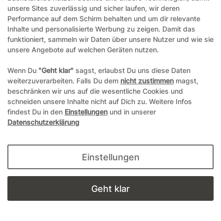
office@backstars.de
unsere Sites zuverlässig und sicher laufen, wir deren
Performance auf dem Schirm behalten und um dir relevante
Wir antworten Ihnen schnellstmöglich. An Sonn- und Feiertagen kann es
Inhalte und personalisierte Werbung zu zeigen. Damit das
evtl. zu Verzögerungen kommen.
funktioniert, sammeln wir Daten über unsere Nutzer und wie sie
07306 306239¹
unsere Angebote auf welchen Geräten nutzen.
Unseren telefonischen Support erreichen Sie Montags, Dienstags und
Wenn Du
"Geht klar"
sagst, erlaubst Du uns diese Daten
Freitags am besten zwischen 8-12 Uhr
weiterzuverarbeiten. Falls Du dem
nicht zustimmen
magst,
¹Telefonieren zum üblichen Ortstarif. Verbindugsgebühren für Anrufe aus
beschränken wir uns auf die wesentliche Cookies und
dem Mobilfunknetz können ggf. abweichen.
schneiden unsere Inhalte nicht auf Dich zu. Weitere Infos
findest Du in den
Einstellungen
und in unserer
Datenschutzerklärung
*Alle Preise inkl. gesetzl. Mehrwertsteuer und ggf. zzgl.
Versandkosten
**Hierbei handelt es sich um ein Pflichtfeld
Einstellungen
© Copyright 2004-2026 durch Andreas Zöllner. Alle Rechte
vorbehalten.
Geht klar
powered by
webimpact GmbH