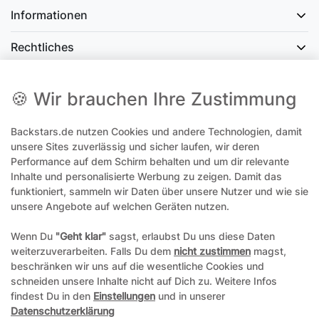
Informationen
Rechtliches
Social Media
🍪 Wir brauchen Ihre Zustimmung
Backstars.de nutzen Cookies und andere Technologien, damit
office@backstars.de
unsere Sites zuverlässig und sicher laufen, wir deren
Performance auf dem Schirm behalten und um dir relevante
Wir antworten Ihnen schnellstmöglich. An Sonn- und Feiertagen kann
es evtl. zu Verzögerungen kommen.
Inhalte und personalisierte Werbung zu zeigen. Damit das
funktioniert, sammeln wir Daten über unsere Nutzer und wie sie
07306 306239¹
unsere Angebote auf welchen Geräten nutzen.
Unseren telefonischen Support erreichen Sie Montags, Dienstags und
Freitags am besten zwischen 8-12 Uhr
Wenn Du
"Geht klar"
sagst, erlaubst Du uns diese Daten
weiterzuverarbeiten. Falls Du dem
nicht zustimmen
magst,
¹Telefonieren zum üblichen Ortstarif. Verbindugsgebühren für Anrufe
beschränken wir uns auf die wesentliche Cookies und
aus dem Mobilfunknetz können ggf. abweichen.
schneiden unsere Inhalte nicht auf Dich zu. Weitere Infos
findest Du in den
Einstellungen
und in unserer
Datenschutzerklärung
*Alle Preise inkl. gesetzl. Mehrwertsteuer und ggf. zzgl.
Versandkosten