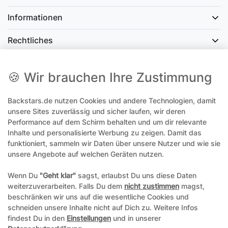
Informationen
Rechtliches
Social Media
🍪 Wir brauchen Ihre Zustimmung
Backstars.de nutzen Cookies und andere Technologien, damit
office@backstars.de
unsere Sites zuverlässig und sicher laufen, wir deren
Performance auf dem Schirm behalten und um dir relevante
Wir antworten Ihnen schnellstmöglich. An Sonn- und Feiertagen kann
es evtl. zu Verzögerungen kommen.
Inhalte und personalisierte Werbung zu zeigen. Damit das
funktioniert, sammeln wir Daten über unsere Nutzer und wie sie
07306 306239¹
unsere Angebote auf welchen Geräten nutzen.
Unseren telefonischen Support erreichen Sie Montags, Dienstags und
Freitags am besten zwischen 8-12 Uhr
Wenn Du
"Geht klar"
sagst, erlaubst Du uns diese Daten
weiterzuverarbeiten. Falls Du dem
nicht zustimmen
magst,
¹Telefonieren zum üblichen Ortstarif. Verbindugsgebühren für Anrufe
beschränken wir uns auf die wesentliche Cookies und
aus dem Mobilfunknetz können ggf. abweichen.
schneiden unsere Inhalte nicht auf Dich zu. Weitere Infos
findest Du in den
Einstellungen
und in unserer