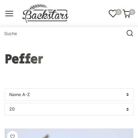
0
0
Peffer