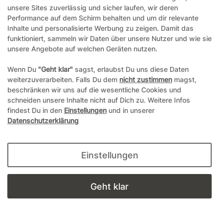
1-4 Werktage
unsere Sites zuverlässig und sicher laufen, wir deren
Performance auf dem Schirm behalten und um dir relevante
Inhalte und personalisierte Werbung zu zeigen. Damit das
funktioniert, sammeln wir Daten über unsere Nutzer und wie sie
4,00 €*
unsere Angebote auf welchen Geräten nutzen.
0,40 € / Stück
Wenn Du
"Geht klar"
sagst, erlaubst Du uns diese Daten
weiterzuverarbeiten. Falls Du dem
nicht zustimmen
magst,
Details anzeigen
beschränken wir uns auf die wesentliche Cookies und
schneiden unsere Inhalte nicht auf Dich zu. Weitere Infos
In den Warenkorb
findest Du in den
Einstellungen
und in unserer
Datenschutzerklärung
Einstellungen
Geht klar