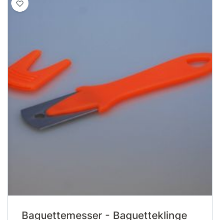
Baguettemesser - Baguetteklinge