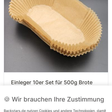
Einleger 10er Set für 500g Brote
Artikelnummer
15314
🍪 Wir brauchen Ihre Zustimmung
Packungsinhalt
10 Stück
Backstars.de nutzen Cookies und andere Technologien, damit