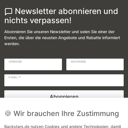
Newsletter abonnieren und
nichts verpassen!
Abonnieren Sie unseren Newsletter und seien Sie einer der
Ersten, die über die neusten Angebote und Rabatte informiert
werden.
VORNAME
NACHNAME
E-MAIL **
Abonnieren
🍪 Wir brauchen Ihre Zustimmung
Hiermit bestätige ich, dass ich die
Daten­schutz­erklärung
gelesen habe. Meine Einwilligung kann ich jederzeit
widerrufen.**
Backstars.de nutzen Cookies und andere Technologien, damit