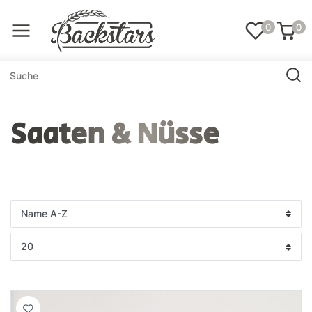
0
0
Saaten & Nüsse