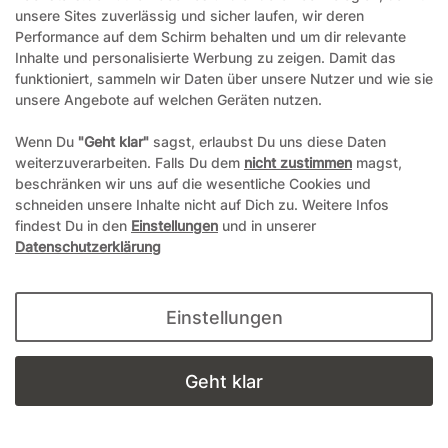
unsere Sites zuverlässig und sicher laufen, wir deren
Performance auf dem Schirm behalten und um dir relevante
Inhalte und personalisierte Werbung zu zeigen. Damit das
funktioniert, sammeln wir Daten über unsere Nutzer und wie sie
unsere Angebote auf welchen Geräten nutzen.
Backstars entdecken
Wenn Du
"Geht klar"
sagst, erlaubst Du uns diese Daten
Mein Konto
weiterzuverarbeiten. Falls Du dem
nicht zustimmen
magst,
beschränken wir uns auf die wesentliche Cookies und
Informationen
schneiden unsere Inhalte nicht auf Dich zu. Weitere Infos
findest Du in den
Einstellungen
und in unserer
Rechtliches
Datenschutzerklärung
Social Media
Einstellungen
office@backstars.de
Geht klar
Wir antworten Ihnen schnellstmöglich. An Sonn- und Feiertagen kann
es evtl. zu Verzögerungen kommen.