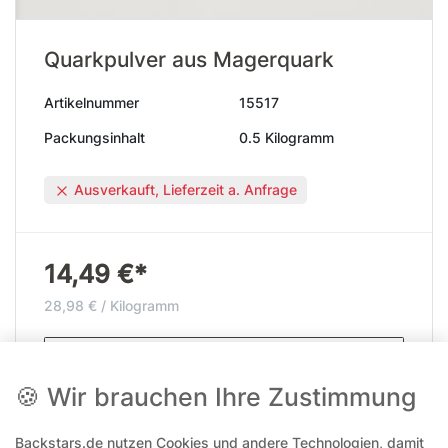
Quarkpulver aus Magerquark
Artikelnummer
15517
Packungsinhalt
0.5 Kilogramm
Ausverkauft, Lieferzeit a. Anfrage
14,49 €*
28,98 € / Kilogramm
Details anzeigen
🍪 Wir brauchen Ihre Zustimmung
2 Variationen verfügbar
Backstars.de nutzen Cookies und andere Technologien, damit