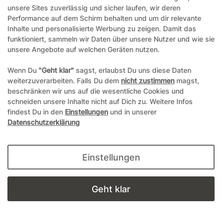
unsere Sites zuverlässig und sicher laufen, wir deren
Performance auf dem Schirm behalten und um dir relevante
Inhalte und personalisierte Werbung zu zeigen. Damit das
italienische Haselnüsse - geröstet
funktioniert, sammeln wir Daten über unsere Nutzer und wie sie
und geschält - KEINE Piemonteser!
unsere Angebote auf welchen Geräten nutzen.
Artikelnummer
30189
Wenn Du
"Geht klar"
sagst, erlaubst Du uns diese Daten
weiterzuverarbeiten. Falls Du dem
nicht zustimmen
magst,
Packungsinhalt
0.5 Kilogramm
beschränken wir uns auf die wesentliche Cookies und
schneiden unsere Inhalte nicht auf Dich zu. Weitere Infos
1-4 Werktage
findest Du in den
Einstellungen
und in unserer
Datenschutzerklärung
15,99 €*
Einstellungen
31,98 € / Kilogramm
Geht klar
Details anzeigen
In den Warenkorb