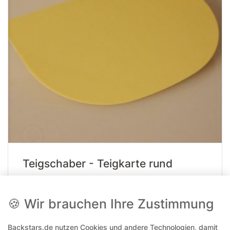
Teigschaber - Teigkarte rund
Artikelnummer
15189
🍪 Wir brauchen Ihre Zustimmung
Packungsinhalt
1 Stück
Backstars.de nutzen Cookies und andere Technologien, damit