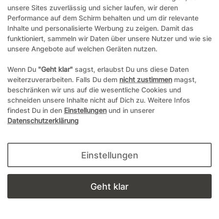
unsere Sites zuverlässig und sicher laufen, wir deren
Performance auf dem Schirm behalten und um dir relevante
Inhalte und personalisierte Werbung zu zeigen. Damit das
funktioniert, sammeln wir Daten über unsere Nutzer und wie sie
unsere Angebote auf welchen Geräten nutzen.
Mehlschaufel aus Kunststoff 35 cm
Wenn Du
"Geht klar"
sagst, erlaubst Du uns diese Daten
- rot - Sonderpreis
weiterzuverarbeiten. Falls Du dem
nicht zustimmen
magst,
beschränken wir uns auf die wesentliche Cookies und
Artikelnummer
15365
schneiden unsere Inhalte nicht auf Dich zu. Weitere Infos
findest Du in den
Einstellungen
und in unserer
Packungsinhalt
1 Stück
Datenschutzerklärung
1-4 Werktage
Einstellungen
2,50 €*
Geht klar
Details anzeigen