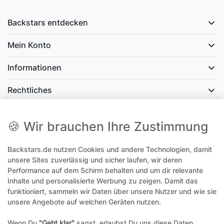
Backstars entdecken
Mein Konto
Informationen
Rechtliches
Social Media
🍪 Wir brauchen Ihre Zustimmung
Backstars.de nutzen Cookies und andere Technologien, damit
office@backstars.de
unsere Sites zuverlässig und sicher laufen, wir deren
Performance auf dem Schirm behalten und um dir relevante
Wir antworten Ihnen schnellstmöglich. An Sonn- und Feiertagen kann
es evtl. zu Verzögerungen kommen.
Inhalte und personalisierte Werbung zu zeigen. Damit das
funktioniert, sammeln wir Daten über unsere Nutzer und wie sie
07306 306239¹
unsere Angebote auf welchen Geräten nutzen.
Unseren telefonischen Support erreichen Sie Montags, Dienstags und
Freitags am besten zwischen 8-12 Uhr
Wenn Du
"Geht klar"
sagst, erlaubst Du uns diese Daten