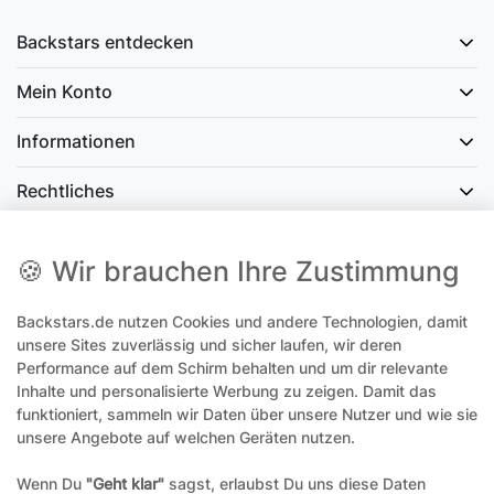
Backstars entdecken
Mein Konto
Informationen
Rechtliches
Social Media
🍪 Wir brauchen Ihre Zustimmung
Backstars.de nutzen Cookies und andere Technologien, damit
office@backstars.de
unsere Sites zuverlässig und sicher laufen, wir deren
Performance auf dem Schirm behalten und um dir relevante
Wir antworten Ihnen schnellstmöglich. An Sonn- und Feiertagen kann
es evtl. zu Verzögerungen kommen.
Inhalte und personalisierte Werbung zu zeigen. Damit das
funktioniert, sammeln wir Daten über unsere Nutzer und wie sie
07306 306239¹
unsere Angebote auf welchen Geräten nutzen.
Unseren telefonischen Support erreichen Sie Montags, Dienstags und
Freitags am besten zwischen 8-12 Uhr
Wenn Du
"Geht klar"
sagst, erlaubst Du uns diese Daten