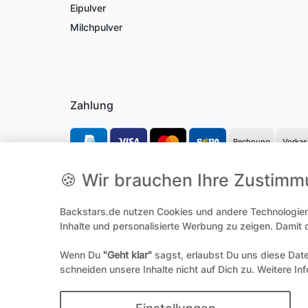
Eipulver
Milchpulver
Zahlung
Rechnung
Vorkas
🍪 Wir brauchen Ihre Zustim
*Alle Preise inkl. gesetzl. Mehrwertsteuer und ggf. zzgl.
Versandk
Backstars.de nutzen Cookies und andere Technologien,
**Hierbei handelt es sich um ein Pflichtfeld
Inhalte und personalisierte Werbung zu zeigen. Damit
Wenn Du
"Geht klar"
sagst, erlaubst Du uns diese Dat
Widerrufs­
schneiden unsere Inhalte nicht auf Dich zu. Weitere In
© 