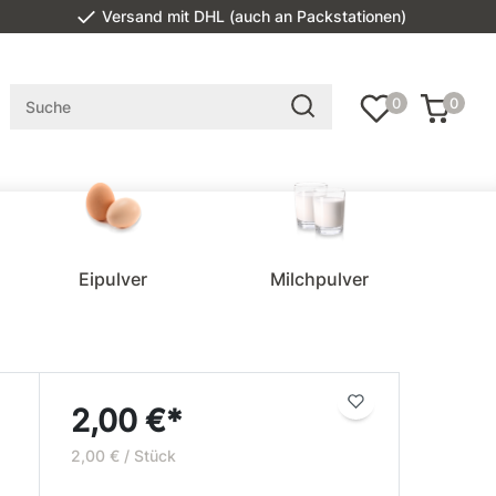
Versand mit DHL (auch an Packstationen)
0
0
Eipulver
Milchpulver
2,00 €*
2,00 € / Stück