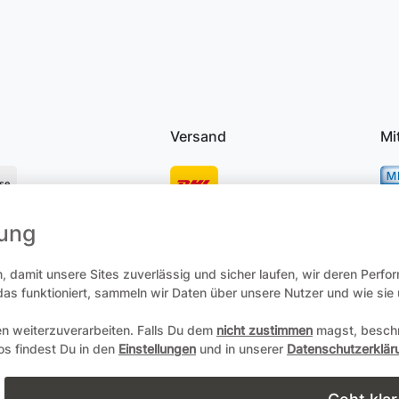
Versand
Mi
se
mung
osten
 damit unsere Sites zuverlässig und sicher laufen, wir deren Perfo
 das funktioniert, sammeln wir Daten über unsere Nutzer und wie si
en weiterzuverarbeiten. Falls Du dem
nicht zustimmen
magst, beschr
recht
Daten­schutz­erklärung
AGB
Zum Online-Widerruf
fos findest Du in den
Einstellungen
und in unserer
Datenschutzerklär
Copyright 2004-2026 durch Andreas Zöllner. Alle Rechte vorbehalt