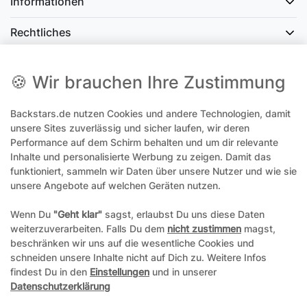
Informationen
Rechtliches
Social Media
🍪 Wir brauchen Ihre Zustimmung
Backstars.de nutzen Cookies und andere Technologien, damit
office@backstars.de
unsere Sites zuverlässig und sicher laufen, wir deren
Performance auf dem Schirm behalten und um dir relevante
Wir antworten Ihnen schnellstmöglich. An Sonn- und Feiertagen kann
es evtl. zu Verzögerungen kommen.
Inhalte und personalisierte Werbung zu zeigen. Damit das
funktioniert, sammeln wir Daten über unsere Nutzer und wie sie
07306 306239¹
unsere Angebote auf welchen Geräten nutzen.
Unseren telefonischen Support erreichen Sie Montags, Dienstags und
Freitags am besten zwischen 8-12 Uhr
Wenn Du
"Geht klar"
sagst, erlaubst Du uns diese Daten
weiterzuverarbeiten. Falls Du dem
nicht zustimmen
magst,
¹Telefonieren zum üblichen Ortstarif. Verbindugsgebühren für Anrufe
beschränken wir uns auf die wesentliche Cookies und
aus dem Mobilfunknetz können ggf. abweichen.
schneiden unsere Inhalte nicht auf Dich zu. Weitere Infos
findest Du in den
Einstellungen
und in unserer
Datenschutzerklärung
*Alle Preise inkl. gesetzl. Mehrwertsteuer und ggf. zzgl.
Versandkosten
**Hierbei handelt es sich um ein Pflichtfeld