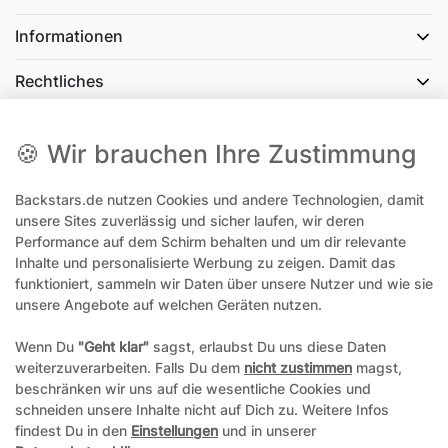
Informationen
Rechtliches
Social Media
🍪 Wir brauchen Ihre Zustimmung
Backstars.de nutzen Cookies und andere Technologien, damit
office@backstars.de
unsere Sites zuverlässig und sicher laufen, wir deren
Performance auf dem Schirm behalten und um dir relevante
Wir antworten Ihnen schnellstmöglich. An Sonn- und Feiertagen kann
es evtl. zu Verzögerungen kommen.
Inhalte und personalisierte Werbung zu zeigen. Damit das
funktioniert, sammeln wir Daten über unsere Nutzer und wie sie
07306 306239¹
unsere Angebote auf welchen Geräten nutzen.
Unseren telefonischen Support erreichen Sie Montags, Dienstags und
Freitags am besten zwischen 8-12 Uhr
Wenn Du
"Geht klar"
sagst, erlaubst Du uns diese Daten
weiterzuverarbeiten. Falls Du dem
nicht zustimmen
magst,
¹Telefonieren zum üblichen Ortstarif. Verbindugsgebühren für Anrufe
beschränken wir uns auf die wesentliche Cookies und
aus dem Mobilfunknetz können ggf. abweichen.
schneiden unsere Inhalte nicht auf Dich zu. Weitere Infos
findest Du in den
Einstellungen
und in unserer