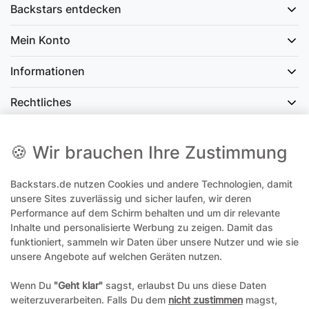
Backstars entdecken
Mein Konto
Informationen
Rechtliches
Social Media
🍪 Wir brauchen Ihre Zustimmung
Backstars.de nutzen Cookies und andere Technologien, damit
office@backstars.de
unsere Sites zuverlässig und sicher laufen, wir deren
Performance auf dem Schirm behalten und um dir relevante
Wir antworten Ihnen schnellstmöglich. An Sonn- und Feiertagen kann
es evtl. zu Verzögerungen kommen.
Inhalte und personalisierte Werbung zu zeigen. Damit das
funktioniert, sammeln wir Daten über unsere Nutzer und wie sie
07306 306239¹
unsere Angebote auf welchen Geräten nutzen.
Unseren telefonischen Support erreichen Sie Montags, Dienstags und
Freitags am besten zwischen 8-12 Uhr
Wenn Du
"Geht klar"
sagst, erlaubst Du uns diese Daten
weiterzuverarbeiten. Falls Du dem
nicht zustimmen
magst,
¹Telefonieren zum üblichen Ortstarif. Verbindugsgebühren für Anrufe