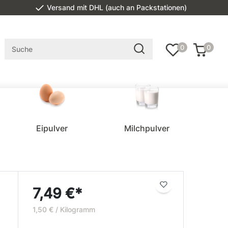
Versand mit DHL (auch an Packstationen)
0
0
Eipulver
Milchpulver
7,49 €*
1,50 € / Kilogramm