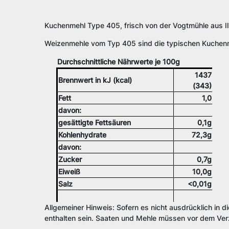
Kuchenmehl Type 405, frisch von der Vogtmühle aus Ill
Weizenmehle vom Typ 405 sind die typischen Kuchenme
Durchschnittliche Nährwerte je 100g
1437
Brennwert in kJ (kcal)
(343)
Fett
1,0
davon:
gesättigte Fettsäuren
0,1g
Kohlenhydrate
72,3g
davon:
Zucker
0,7g
Eiweiß
10,0g
Salz
<0,01g
Allgemeiner Hinweis: Sofern es nicht ausdrücklich in d
enthalten sein. Saaten und Mehle müssen vor dem Verz