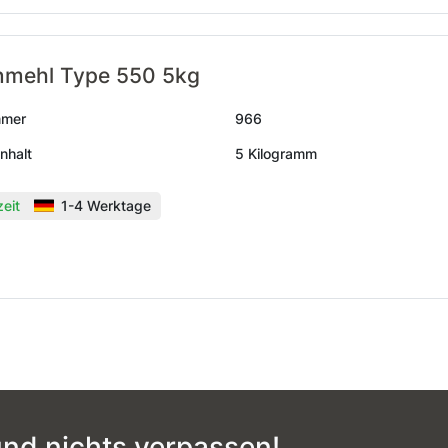
nmehl Type 550 5kg
mmer
966
nhalt
5 Kilogramm
zeit
1-4 Werktage
nd nichts verpassen!