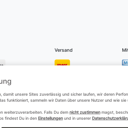
Versand
Mi
se
mung
osten
 damit unsere Sites zuverlässig und sicher laufen, wir deren Perfo
 das funktioniert, sammeln wir Daten über unsere Nutzer und wie si
en weiterzuverarbeiten. Falls Du dem
nicht zustimmen
magst, beschr
recht
Daten­schutz­erklärung
AGB
Zum Online-Widerruf
fos findest Du in den
Einstellungen
und in unserer
Datenschutzerklär