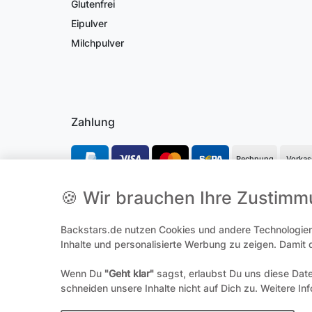
Glutenfrei
Eipulver
Milchpulver
Zahlung
Rechnung
Vorkas
🍪 Wir brauchen Ihre Zustim
*Alle Preise inkl. gesetzl. Mehrwertsteuer und ggf. zzgl.
Versandk
**Hierbei handelt es sich um ein Pflichtfeld
Backstars.de nutzen Cookies und andere Technologien,
Inhalte und personalisierte Werbung zu zeigen. Damit
Wenn Du
"Geht klar"
sagst, erlaubst Du uns diese Dat
Widerrufs­
schneiden unsere Inhalte nicht auf Dich zu. Weitere In