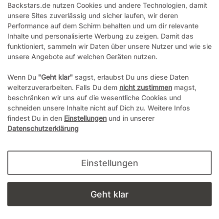
Backstars.de nutzen Cookies und andere Technologien, damit
office@backstars.de
unsere Sites zuverlässig und sicher laufen, wir deren
Performance auf dem Schirm behalten und um dir relevante
Wir antworten Ihnen schnellstmöglich. An Sonn- und Feiertagen kann
es evtl. zu Verzögerungen kommen.
Inhalte und personalisierte Werbung zu zeigen. Damit das
funktioniert, sammeln wir Daten über unsere Nutzer und wie sie
07306 306239¹
unsere Angebote auf welchen Geräten nutzen.
Unseren telefonischen Support erreichen Sie Montags, Dienstags und
Freitags am besten zwischen 8-12 Uhr
Wenn Du
"Geht klar"
sagst, erlaubst Du uns diese Daten
weiterzuverarbeiten. Falls Du dem
nicht zustimmen
magst,
¹Telefonieren zum üblichen Ortstarif. Verbindugsgebühren für Anrufe
beschränken wir uns auf die wesentliche Cookies und
aus dem Mobilfunknetz können ggf. abweichen.
schneiden unsere Inhalte nicht auf Dich zu. Weitere Infos
findest Du in den
Einstellungen
und in unserer
Datenschutzerklärung
*Alle Preise inkl. gesetzl. Mehrwertsteuer und ggf. zzgl.
Versandkosten
**Hierbei handelt es sich um ein Pflichtfeld
Einstellungen
© Copyright 2004-2026 durch Andreas Zöllner. Alle Rechte
vorbehalten.
Geht klar
powered by
webimpact GmbH