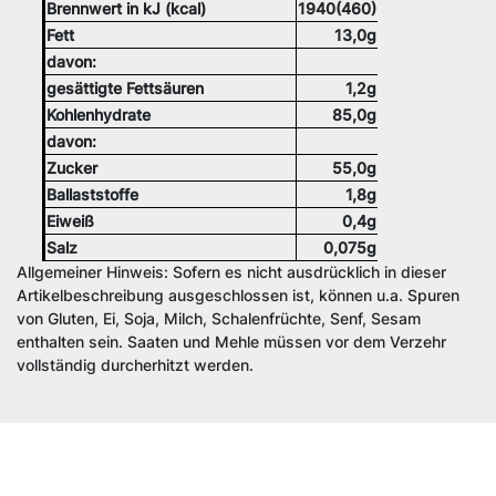
Brennwert in kJ (kcal)
1940(460)
Fett
13,0g
davon:
gesättigte Fettsäuren
1,2g
Kohlenhydrate
85,0g
davon:
Zucker
55,0g
Ballaststoffe
1,8g
Eiweiß
0,4g
Salz
0,075g
Allgemeiner Hinweis: Sofern es nicht ausdrücklich in dieser
Artikelbeschreibung ausgeschlossen ist, können u.a. Spuren
von Gluten, Ei, Soja, Milch, Schalenfrüchte, Senf, Sesam
enthalten sein. Saaten und Mehle müssen vor dem Verzehr
vollständig durcherhitzt werden.