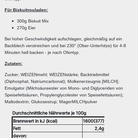
Für Biskuitrouladen:
300g Biskuit Mix
270g Eier
Bei hoher Geschwindigkeit aufschlagen, gleichmäßig auf ein
Backblech verstreichen und bei 230° (Ober-Unterhitze) für 4-8
Minuten hell backen - je nach Ofentyp.
Zutaten:
Zucker; WEIZENmehl; WEIZENstärke; Backtriebmittel
(Diphosphat, Natriumcarbonat); Molkenerzeugnis [MILCH];
Emulgator (Milchsäureester von Mono- und Diglyceriden von
Speisefettsäuren, Propylenglycolester von Speisefettsäuren);
Maltodextrin; Glukosesirup; MagerMILCHpulver
Durchschnittliche Nährwerte je 100g
Brennwert in kJ (kcal)
1600(377)
Fett
2,4g
davon: