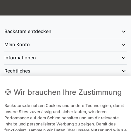
Backstars entdecken
Mein Konto
Informationen
Rechtliches
Social Media
🍪 Wir brauchen Ihre Zustimmung
Backstars.de nutzen Cookies und andere Technologien, damit
office@backstars.de
unsere Sites zuverlässig und sicher laufen, wir deren
Performance auf dem Schirm behalten und um dir relevante
Wir antworten Ihnen schnellstmöglich. An Sonn- und Feiertagen kann
es evtl. zu Verzögerungen kommen.
Inhalte und personalisierte Werbung zu zeigen. Damit das
funktioniert, sammeln wir Daten über unsere Nutzer und wie sie