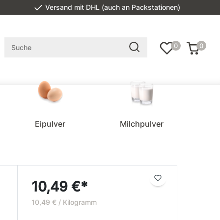
Versand mit DHL (auch an Packstationen)
0
0
Eipulver
Milchpulver
10,49 €*
10,49 € / Kilogramm