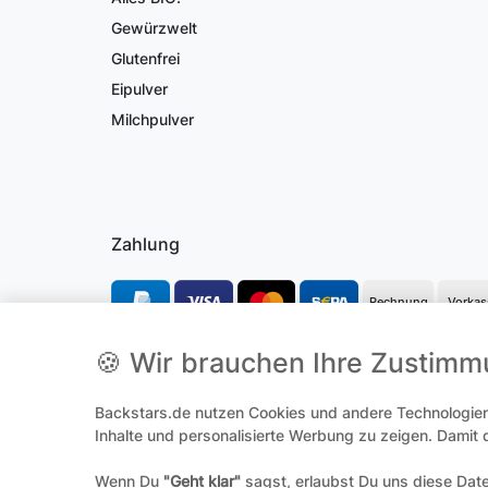
Gewürzwelt
Glutenfrei
Eipulver
Milchpulver
Zahlung
Rechnung
Vorkas
🍪 Wir brauchen Ihre Zustim
*Alle Preise inkl. gesetzl. Mehrwertsteuer und ggf. zzgl.
Versandk
**Hierbei handelt es sich um ein Pflichtfeld
Backstars.de nutzen Cookies und andere Technologien,
Inhalte und personalisierte Werbung zu zeigen. Damit
Wenn Du
"Geht klar"
sagst, erlaubst Du uns diese Dat