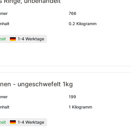
 Ringe, unbehandelt
mmer
766
nhalt
0.2 Kilogramm
zeit
1-4 Werktage
inen - ungeschwefelt 1kg
mmer
199
nhalt
1 Kilogramm
zeit
1-4 Werktage