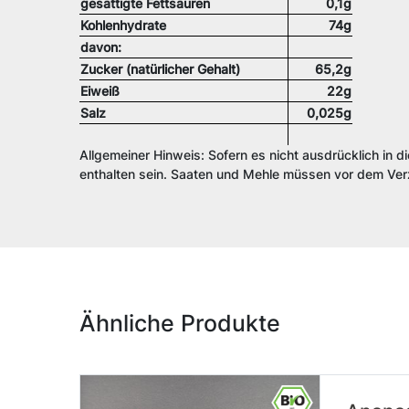
gesättigte Fettsäuren
0,1g
Kohlenhydrate
74g
davon:
Zucker (natürlicher Gehalt)
65,2g
Eiweiß
22g
Salz
0,025g
Allgemeiner Hinweis: Sofern es nicht ausdrücklich in d
enthalten sein. Saaten und Mehle müssen vor dem Verz
Ähnliche Produkte