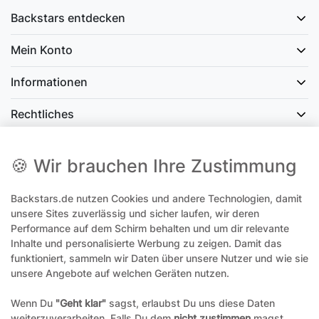
Backstars entdecken
Mein Konto
Informationen
Rechtliches
Social Media
🍪 Wir brauchen Ihre Zustimmung
Backstars.de nutzen Cookies und andere Technologien, damit
office@backstars.de
unsere Sites zuverlässig und sicher laufen, wir deren
Performance auf dem Schirm behalten und um dir relevante
Wir antworten Ihnen schnellstmöglich. An Sonn- und Feiertagen kann
es evtl. zu Verzögerungen kommen.
Inhalte und personalisierte Werbung zu zeigen. Damit das
funktioniert, sammeln wir Daten über unsere Nutzer und wie sie
07306 306239¹
unsere Angebote auf welchen Geräten nutzen.
Unseren telefonischen Support erreichen Sie Montags, Dienstags und
Freitags am besten zwischen 8-12 Uhr
Wenn Du
"Geht klar"
sagst, erlaubst Du uns diese Daten
weiterzuverarbeiten. Falls Du dem
nicht zustimmen
magst,