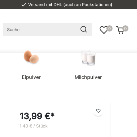
Versand mit DHL (auch an Packstationen)
0
0
Eipulver
Milchpulver
13,99 €*
1,40 € / Stück