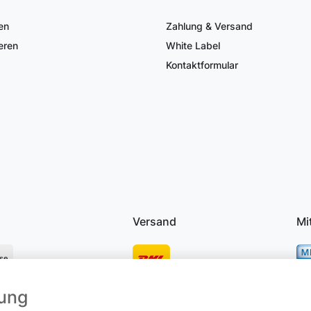
en
Zahlung & Versand
eren
White Label
Kontaktformular
Versand
Mi
se
mung