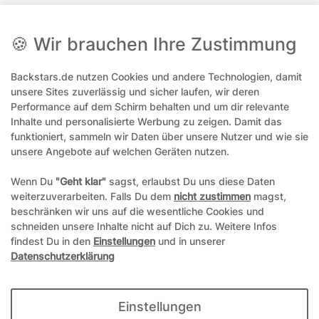
Social Media
🍪 Wir brauchen Ihre Zustimmung
Backstars.de nutzen Cookies und andere Technologien, damit
office@backstars.de
unsere Sites zuverlässig und sicher laufen, wir deren
Performance auf dem Schirm behalten und um dir relevante
Wir antworten Ihnen schnellstmöglich. An Sonn- und Feiertagen kann
es evtl. zu Verzögerungen kommen.
Inhalte und personalisierte Werbung zu zeigen. Damit das
funktioniert, sammeln wir Daten über unsere Nutzer und wie sie
07306 306239¹
unsere Angebote auf welchen Geräten nutzen.
Unseren telefonischen Support erreichen Sie Montags, Dienstags und
Freitags am besten zwischen 8-12 Uhr
Wenn Du
"Geht klar"
sagst, erlaubst Du uns diese Daten
weiterzuverarbeiten. Falls Du dem
nicht zustimmen
magst,
¹Telefonieren zum üblichen Ortstarif. Verbindugsgebühren für Anrufe
beschränken wir uns auf die wesentliche Cookies und
aus dem Mobilfunknetz können ggf. abweichen.
schneiden unsere Inhalte nicht auf Dich zu. Weitere Infos
findest Du in den
Einstellungen
und in unserer
Datenschutzerklärung
*Alle Preise inkl. gesetzl. Mehrwertsteuer und ggf. zzgl.
Versandkosten
**Hierbei handelt es sich um ein Pflichtfeld
Einstellungen