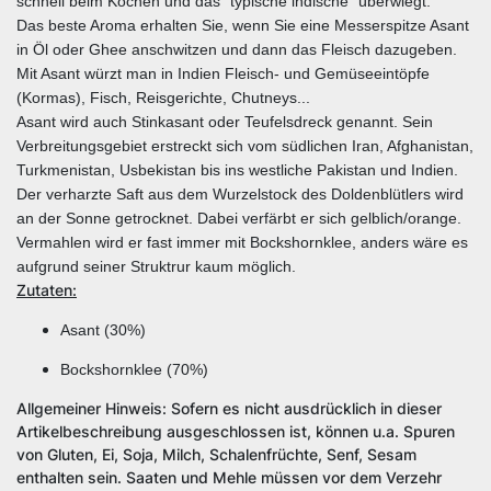
schnell beim Kochen und das "typische indische" überwiegt.
Das beste Aroma erhalten Sie, wenn Sie eine Messerspitze Asant
in Öl oder Ghee anschwitzen und dann das Fleisch dazugeben.
Mit Asant würzt man in Indien Fleisch- und Gemüseeintöpfe
(Kormas), Fisch, Reisgerichte, Chutneys...
Asant wird auch Stinkasant oder Teufelsdreck genannt. Sein
Verbreitungsgebiet erstreckt sich vom südlichen Iran, Afghanistan,
Turkmenistan, Usbekistan bis ins westliche Pakistan und Indien.
Der verharzte Saft aus dem Wurzelstock des Doldenblütlers wird
an der Sonne getrocknet. Dabei verfärbt er sich gelblich/orange.
Vermahlen wird er fast immer mit Bockshornklee, anders wäre es
aufgrund seiner Struktrur kaum möglich.
Zutaten:
Asant (30%)
Bockshornklee (70%)
Allgemeiner Hinweis: Sofern es nicht ausdrücklich in dieser
Artikelbeschreibung ausgeschlossen ist, können u.a. Spuren
von Gluten, Ei, Soja, Milch, Schalenfrüchte, Senf, Sesam
enthalten sein. Saaten und Mehle müssen vor dem Verzehr