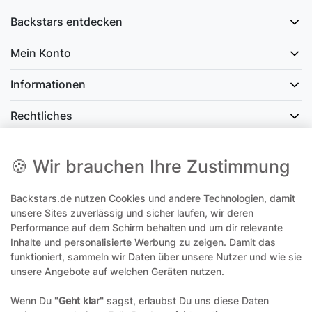
Backstars entdecken
Mein Konto
Informationen
Rechtliches
Social Media
🍪 Wir brauchen Ihre Zustimmung
Backstars.de nutzen Cookies und andere Technologien, damit
office@backstars.de
unsere Sites zuverlässig und sicher laufen, wir deren
Performance auf dem Schirm behalten und um dir relevante
Wir antworten Ihnen schnellstmöglich. An Sonn- und Feiertagen kann
es evtl. zu Verzögerungen kommen.
Inhalte und personalisierte Werbung zu zeigen. Damit das
funktioniert, sammeln wir Daten über unsere Nutzer und wie sie
07306 306239¹
unsere Angebote auf welchen Geräten nutzen.
Unseren telefonischen Support erreichen Sie Montags, Dienstags und
Freitags am besten zwischen 8-12 Uhr
Wenn Du
"Geht klar"
sagst, erlaubst Du uns diese Daten