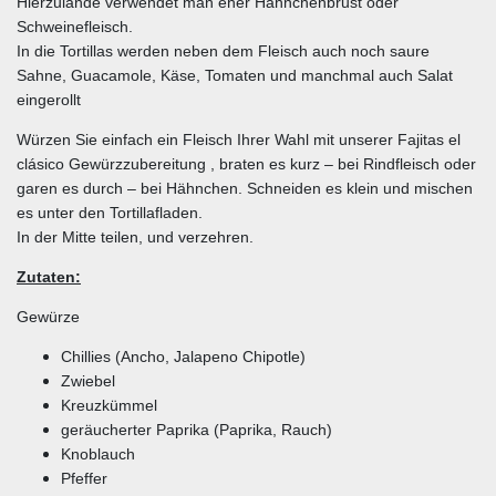
Hierzulande verwendet man eher Hähnchenbrust oder
Schweinefleisch.
In die Tortillas werden neben dem Fleisch auch noch saure
Sahne, Guacamole, Käse, Tomaten und manchmal auch Salat
eingerollt
Würzen Sie einfach ein Fleisch Ihrer Wahl mit unserer Fajitas el
clásico Gewürzzubereitung , braten es kurz – bei Rindfleisch oder
garen es durch – bei Hähnchen. Schneiden es klein und mischen
es unter den Tortillafladen.
In der Mitte teilen, und verzehren.
Zutaten:
Gewürze
Chillies (Ancho, Jalapeno Chipotle)
Zwiebel
Kreuzkümmel
geräucherter Paprika (Paprika, Rauch)
Knoblauch
Pfeffer