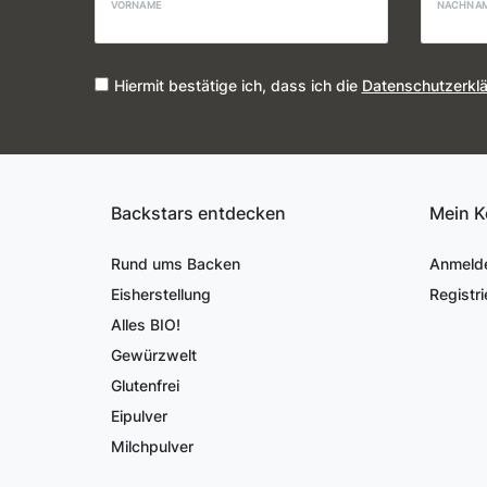
VORNAME
NACHNA
Hiermit bestätige ich, dass ich die
Daten­schutz­erkl
Backstars entdecken
Mein K
Rund ums Backen
Anmeld
Eisherstellung
Registri
Alles BIO!
Gewürzwelt
Glutenfrei
Eipulver
Milchpulver