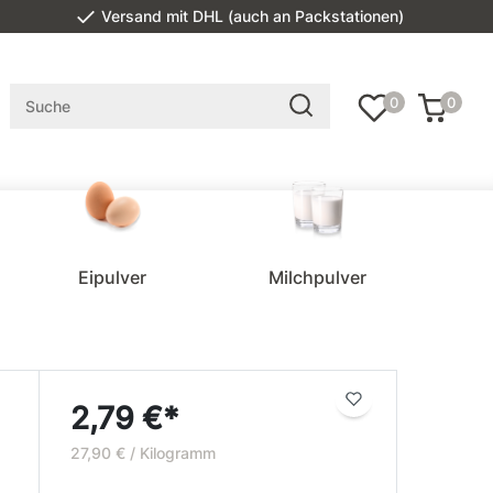
Versand mit DHL (auch an Packstationen)
0
0
Eipulver
Milchpulver
2,79 €*
27,90 € / Kilogramm