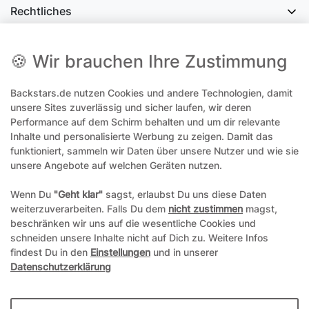
Rechtliches
Social Media
🍪 Wir brauchen Ihre Zustimmung
Backstars.de nutzen Cookies und andere Technologien, damit
office@backstars.de
unsere Sites zuverlässig und sicher laufen, wir deren
Performance auf dem Schirm behalten und um dir relevante
Wir antworten Ihnen schnellstmöglich. An Sonn- und Feiertagen kann
es evtl. zu Verzögerungen kommen.
Inhalte und personalisierte Werbung zu zeigen. Damit das
funktioniert, sammeln wir Daten über unsere Nutzer und wie sie
07306 306239¹
unsere Angebote auf welchen Geräten nutzen.
Unseren telefonischen Support erreichen Sie Montags, Dienstags und
Freitags am besten zwischen 8-12 Uhr
Wenn Du
"Geht klar"
sagst, erlaubst Du uns diese Daten
weiterzuverarbeiten. Falls Du dem
nicht zustimmen
magst,
¹Telefonieren zum üblichen Ortstarif. Verbindugsgebühren für Anrufe
beschränken wir uns auf die wesentliche Cookies und
aus dem Mobilfunknetz können ggf. abweichen.
schneiden unsere Inhalte nicht auf Dich zu. Weitere Infos
findest Du in den
Einstellungen
und in unserer
Datenschutzerklärung
*Alle Preise inkl. gesetzl. Mehrwertsteuer und ggf. zzgl.
Versandkosten
**Hierbei handelt es sich um ein Pflichtfeld