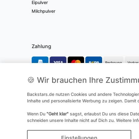
Eipulver
Milchpulver
Zahlung
Rechnung
Vorkas
🍪 Wir brauchen Ihre Zustim
*Alle Preise inkl. gesetzl. Mehrwertsteuer und ggf. zzgl.
Versandk
**Hierbei handelt es sich um ein Pflichtfeld
Backstars.de nutzen Cookies und andere Technologien,
Inhalte und personalisierte Werbung zu zeigen. Damit
Wenn Du
"Geht klar"
sagst, erlaubst Du uns diese Dat
Widerrufs­
schneiden unsere Inhalte nicht auf Dich zu. Weitere In
© 
Einstellungen