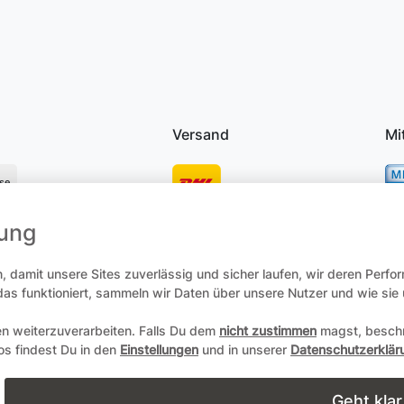
Versand
Mi
se
mung
osten
 damit unsere Sites zuverlässig und sicher laufen, wir deren Perfo
 das funktioniert, sammeln wir Daten über unsere Nutzer und wie si
en weiterzuverarbeiten. Falls Du dem
nicht zustimmen
magst, beschr
recht
Daten­schutz­erklärung
AGB
Zum Online-Widerruf
fos findest Du in den
Einstellungen
und in unserer
Datenschutzerklär
Copyright 2004-2026 durch Andreas Zöllner. Alle Rechte vorbehalt
Geht klar
powered by
webimpact GmbH