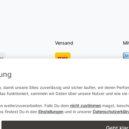
Versand
Mi
se
mung
osten
 damit unsere Sites zuverlässig und sicher laufen, wir deren Perfo
 das funktioniert, sammeln wir Daten über unsere Nutzer und wie si
en weiterzuverarbeiten. Falls Du dem
nicht zustimmen
magst, beschr
recht
Daten­schutz­erklärung
AGB
Zum Online-Widerruf
fos findest Du in den
Einstellungen
und in unserer
Datenschutzerklär
Copyright 2004-2026 durch Andreas Zöllner. Alle Rechte vorbehalt
Geht klar
powered by
webimpact GmbH