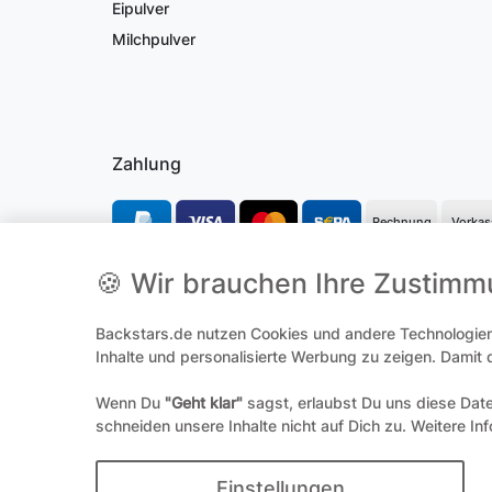
Eipulver
Milchpulver
Zahlung
Rechnung
Vorkas
🍪 Wir brauchen Ihre Zustim
*Alle Preise inkl. gesetzl. Mehrwertsteuer und ggf. zzgl.
Versandk
**Hierbei handelt es sich um ein Pflichtfeld
Backstars.de nutzen Cookies und andere Technologien,
Inhalte und personalisierte Werbung zu zeigen. Damit
Wenn Du
"Geht klar"
sagst, erlaubst Du uns diese Dat
Widerrufs­
schneiden unsere Inhalte nicht auf Dich zu. Weitere In
© 
Einstellungen