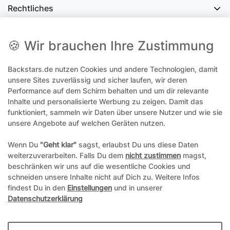
Rechtliches
Social Media
🍪 Wir brauchen Ihre Zustimmung
Backstars.de nutzen Cookies und andere Technologien, damit
office@backstars.de
unsere Sites zuverlässig und sicher laufen, wir deren
Performance auf dem Schirm behalten und um dir relevante
Wir antworten Ihnen schnellstmöglich. An Sonn- und Feiertagen kann
es evtl. zu Verzögerungen kommen.
Inhalte und personalisierte Werbung zu zeigen. Damit das
funktioniert, sammeln wir Daten über unsere Nutzer und wie sie
07306 306239¹
unsere Angebote auf welchen Geräten nutzen.
Unseren telefonischen Support erreichen Sie Montags, Dienstags und
Freitags am besten zwischen 8-12 Uhr
Wenn Du
"Geht klar"
sagst, erlaubst Du uns diese Daten
weiterzuverarbeiten. Falls Du dem
nicht zustimmen
magst,
¹Telefonieren zum üblichen Ortstarif. Verbindugsgebühren für Anrufe
beschränken wir uns auf die wesentliche Cookies und
aus dem Mobilfunknetz können ggf. abweichen.
schneiden unsere Inhalte nicht auf Dich zu. Weitere Infos
findest Du in den
Einstellungen
und in unserer
Datenschutzerklärung
*Alle Preise inkl. gesetzl. Mehrwertsteuer und ggf. zzgl.
Versandkosten
**Hierbei handelt es sich um ein Pflichtfeld