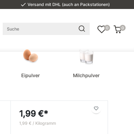
Versand mit DHL (auch an Packstationen)
0
0
Eipulver
Milchpulver
1,99 €*
1,99 € / Kilogramm