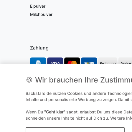
Eipulver
Milchpulver
Zahlung
Rechnung
Vorkas
🍪 Wir brauchen Ihre Zustim
*Alle Preise inkl. gesetzl. Mehrwertsteuer und ggf. zzgl.
Versandk
Backstars.de nutzen Cookies und andere Technologien,
**Hierbei handelt es sich um ein Pflichtfeld
Inhalte und personalisierte Werbung zu zeigen. Damit
Wenn Du
"Geht klar"
sagst, erlaubst Du uns diese Dat
Widerrufs­
schneiden unsere Inhalte nicht auf Dich zu. Weitere In
© 