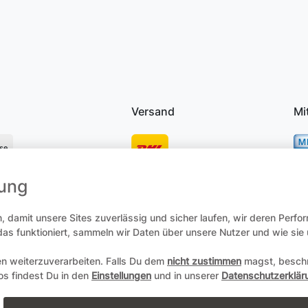
Versand
Mi
se
mung
osten
 damit unsere Sites zuverlässig und sicher laufen, wir deren Perfo
 das funktioniert, sammeln wir Daten über unsere Nutzer und wie si
en weiterzuverarbeiten. Falls Du dem
nicht zustimmen
magst, beschr
recht
Daten­schutz­erklärung
AGB
Zum Online-Widerruf
fos findest Du in den
Einstellungen
und in unserer
Datenschutzerklär
Copyright 2004-2026 durch Andreas Zöllner. Alle Rechte vorbehalt