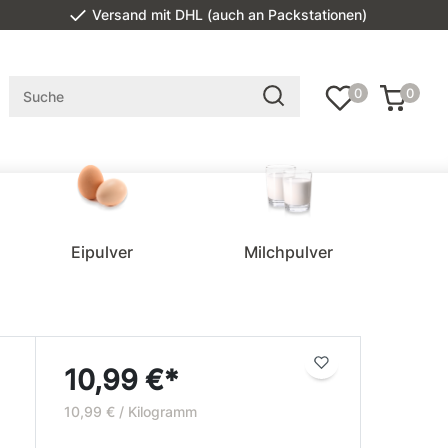
Versand mit DHL (auch an Packstationen)
0
0
Eipulver
Milchpulver
10,99 €*
10,99 € / Kilogramm