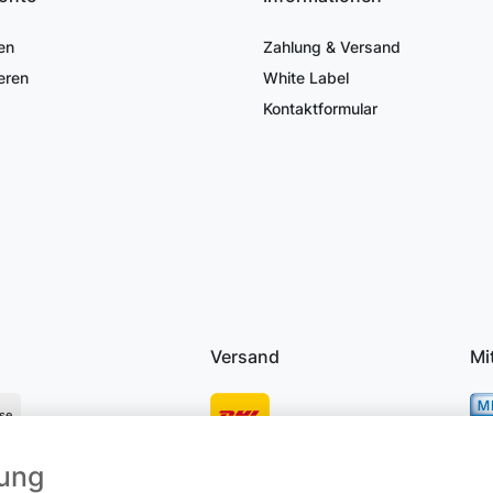
en
Zahlung & Versand
eren
White Label
Kontaktformular
Versand
Mi
se
mung