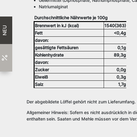
Geliermittel (Diphosphate, Natriumphosphate, Ca
Natriumalginat
Durchschnittliche Nährwerte je 100g
Brennwert in kJ (kcal)
1540(363)
NEU
Fett
<0,4g
davon:
gesättigte Fettsäuren
0,1g
Kohlenhydrate
89,3g
davon:
Zucker
0,0g
Eiweiß
0,3g
Salz
1,7g
Der abgebildete Löffel gehört nicht zum Lieferumfang.
Allgemeiner Hinweis: Sofern es nicht ausdrücklich in d
enthalten sein. Saaten und Mehle müssen vor dem Verz