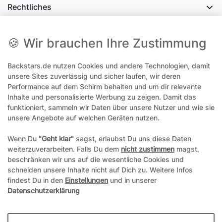
Rechtliches
Social Media
🍪 Wir brauchen Ihre Zustimmung
Backstars.de nutzen Cookies und andere Technologien, damit
office@backstars.de
unsere Sites zuverlässig und sicher laufen, wir deren
Performance auf dem Schirm behalten und um dir relevante
Wir antworten Ihnen schnellstmöglich. An Sonn- und Feiertagen kann
es evtl. zu Verzögerungen kommen.
Inhalte und personalisierte Werbung zu zeigen. Damit das
funktioniert, sammeln wir Daten über unsere Nutzer und wie sie
07306 306239¹
unsere Angebote auf welchen Geräten nutzen.
Unseren telefonischen Support erreichen Sie Montags, Dienstags und
Freitags am besten zwischen 8-12 Uhr
Wenn Du
"Geht klar"
sagst, erlaubst Du uns diese Daten
weiterzuverarbeiten. Falls Du dem
nicht zustimmen
magst,
¹Telefonieren zum üblichen Ortstarif. Verbindugsgebühren für Anrufe
beschränken wir uns auf die wesentliche Cookies und
aus dem Mobilfunknetz können ggf. abweichen.
schneiden unsere Inhalte nicht auf Dich zu. Weitere Infos
findest Du in den
Einstellungen
und in unserer
Datenschutzerklärung
*Alle Preise inkl. gesetzl. Mehrwertsteuer und ggf. zzgl.
Versandkosten
**Hierbei handelt es sich um ein Pflichtfeld