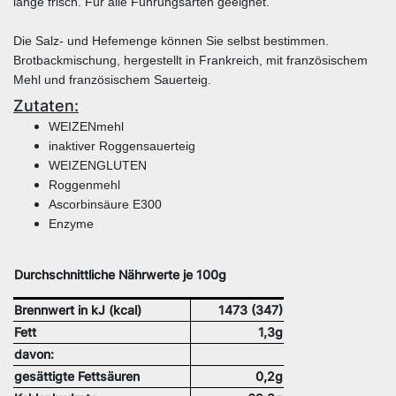
lange frisch. Für alle Führungsarten geeignet.
Die Salz- und Hefemenge können Sie selbst bestimmen.
Brotbackmischung, hergestellt in Frankreich, mit französischem
Mehl und französischem Sauerteig.
Zutaten:
WEIZENmehl
inaktiver Roggensauerteig
WEIZENGLUTEN
Roggenmehl
Ascorbinsäure E300
Enzyme
Durchschnittliche Nährwerte je 100g
Brennwert in kJ (kcal)
1473 (347)
Fett
1,3g
davon:
gesättigte Fettsäuren
0,2g