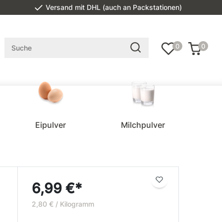
Versand mit DHL (auch an Packstationen)
0
0
Eipulver
Milchpulver
6,99 €*
2,80 € / Kilogramm