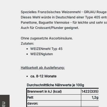
Spezielles Französisches Weizenmehl - GRUAU Rouge
Dieses Mehl würde in Deutschland einer Type 405 entsp
Panettone, Baguette Viennoise - für leichte und sehr s
Auch für Croissant/Plunder geeignet.
Ohne zugesetzte Ascorbinsäure.
Zutaten:
WEIZENmehl Typ 45
WEIZENgluten
Haltbarkeit ab Auslieferung:
ca. 8-12 Monate
Durchschnittliche Nährwerte je 100g
Brennwert in kJ (kcal)
1422(335)
Fett
1,2g
davon:
NEU