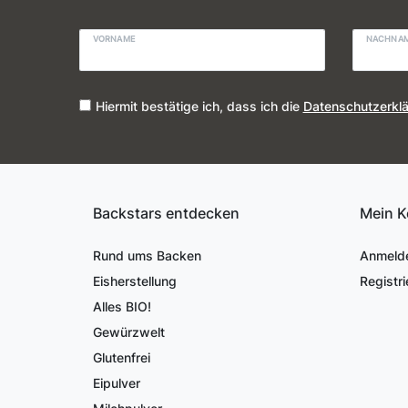
VORNAME
NACHNA
Hiermit bestätige ich, dass ich die
Daten­schutz­erkl
Backstars entdecken
Mein K
Rund ums Backen
Anmeld
Eisherstellung
Registri
Alles BIO!
Gewürzwelt
Glutenfrei
Eipulver