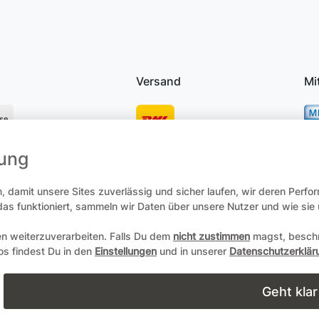
Versand
Mi
se
mung
osten
 damit unsere Sites zuverlässig und sicher laufen, wir deren Perfo
 das funktioniert, sammeln wir Daten über unsere Nutzer und wie si
en weiterzuverarbeiten. Falls Du dem
nicht zustimmen
magst, beschr
recht
Daten­schutz­erklärung
AGB
Zum Online-Widerruf
fos findest Du in den
Einstellungen
und in unserer
Datenschutzerklär
Copyright 2004-2026 durch Andreas Zöllner. Alle Rechte vorbehalt
Geht klar
powered by
webimpact GmbH