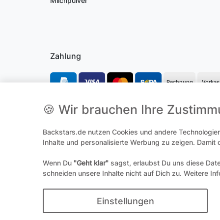
Milchpulver
Zahlung
Rechnung
Vorkas
🍪 Wir brauchen Ihre Zustim
*Alle Preise inkl. gesetzl. Mehrwertsteuer und ggf. zzgl.
Versandk
Backstars.de nutzen Cookies und andere Technologien,
**Hierbei handelt es sich um ein Pflichtfeld
Inhalte und personalisierte Werbung zu zeigen. Damit
Wenn Du
"Geht klar"
sagst, erlaubst Du uns diese Dat
Widerrufs­
schneiden unsere Inhalte nicht auf Dich zu. Weitere In
© 
Einstellungen