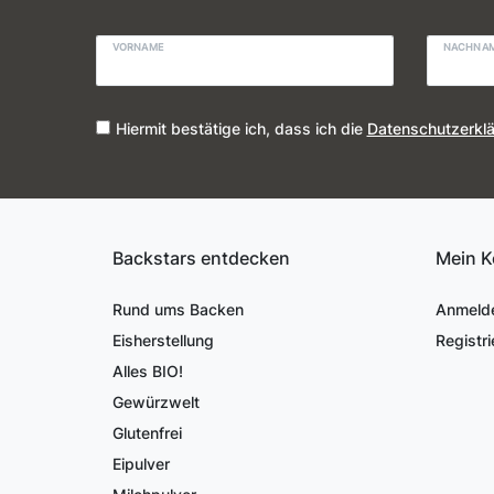
VORNAME
NACHNA
Hiermit bestätige ich, dass ich die
Daten­schutz­erkl
Backstars entdecken
Mein K
Rund ums Backen
Anmeld
Eisherstellung
Registri
Alles BIO!
Gewürzwelt
Glutenfrei
Eipulver