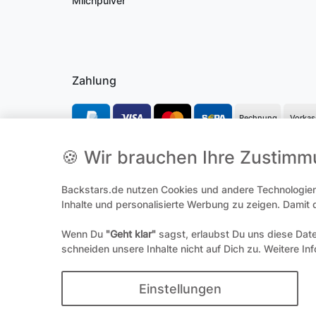
Milchpulver
Zahlung
Rechnung
Vorkas
🍪 Wir brauchen Ihre Zustim
*Alle Preise inkl. gesetzl. Mehrwertsteuer und ggf. zzgl.
Versandk
Backstars.de nutzen Cookies und andere Technologien,
**Hierbei handelt es sich um ein Pflichtfeld
Inhalte und personalisierte Werbung zu zeigen. Damit
Wenn Du
"Geht klar"
sagst, erlaubst Du uns diese Dat
Widerrufs­
schneiden unsere Inhalte nicht auf Dich zu. Weitere In
© 
Einstellungen