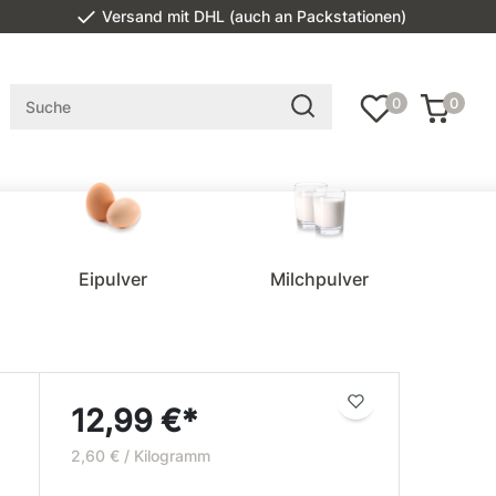
Versand mit DHL (auch an Packstationen)
0
0
Eipulver
Milchpulver
12,99 €*
2,60 € / Kilogramm