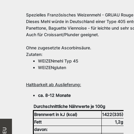
Spezielles Französisches Weizenmehl - GRUAU Rouge
Dieses Mehl würde in Deutschland einer Type 405 entsp
Panettone, Baguette Viennoise - für leichte und sehr s
Auch für Croissant/Plunder geeignet.
Ohne zugesetzte Ascorbinsäure.
Zutaten:
WEIZENmehl Typ 45
WEIZENgluten
Haltbarkeit ab Auslieferung:
ca. 8-12 Monate
Durchschnittliche Nährwerte je 100g
Brennwert in kJ (kcal)
1422(335)
Fett
1,2g
davon:
NEU