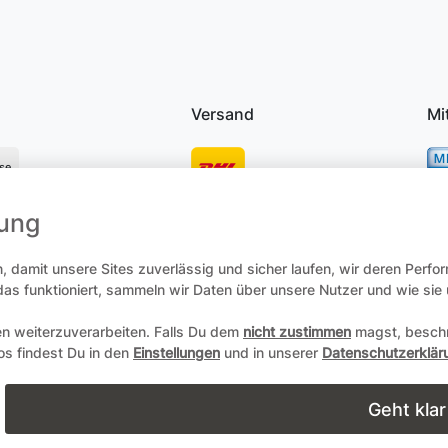
Versand
Mi
se
mung
osten
 damit unsere Sites zuverlässig und sicher laufen, wir deren Perfo
 das funktioniert, sammeln wir Daten über unsere Nutzer und wie si
en weiterzuverarbeiten. Falls Du dem
nicht zustimmen
magst, beschr
recht
Daten­schutz­erklärung
AGB
Zum Online-Widerruf
fos findest Du in den
Einstellungen
und in unserer
Datenschutzerklär
Copyright 2004-2026 durch Andreas Zöllner. Alle Rechte vorbehalt
Geht klar
powered by
webimpact GmbH