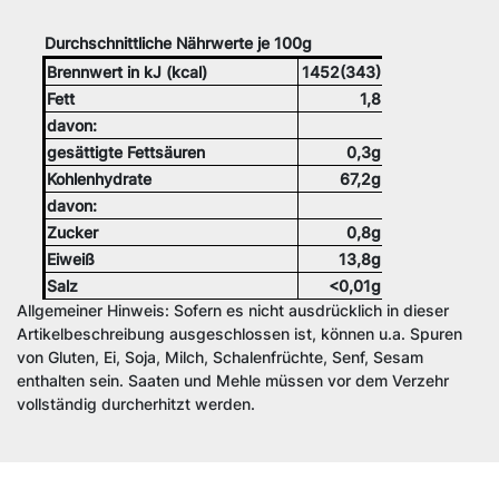
Durchschnittliche Nährwerte je 100g
Brennwert in kJ (kcal)
1452(343)
Fett
1,8
davon:
gesättigte Fettsäuren
0,3g
Kohlenhydrate
67,2g
davon:
Zucker
0,8g
Eiweiß
13,8g
Salz
<0,01g
Allgemeiner Hinweis: Sofern es nicht ausdrücklich in dieser
Artikelbeschreibung ausgeschlossen ist, können u.a. Spuren
von Gluten, Ei, Soja, Milch, Schalenfrüchte, Senf, Sesam
enthalten sein. Saaten und Mehle müssen vor dem Verzehr
vollständig durcherhitzt werden.