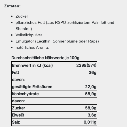
Zutaten:
Zucker
pflanzliches Fett (aus RSPO-zertifiziertem Palmfett und
Sheafett)
Vollmilchpulver
Emulgator (Lecithin: Sonnenblume oder Raps)
natürliches Aroma.
Durchschnittliche Nährwerte je 100g
Brennwert in kJ (kcal)
2398(574)
Fett
36g
davon:
gesättigte Fettsäuren
22,0g
Kohlenhydrate
58,9g
davon:
Zucker
58,9g
Eiweiß
3,6g
Salz
0,011g