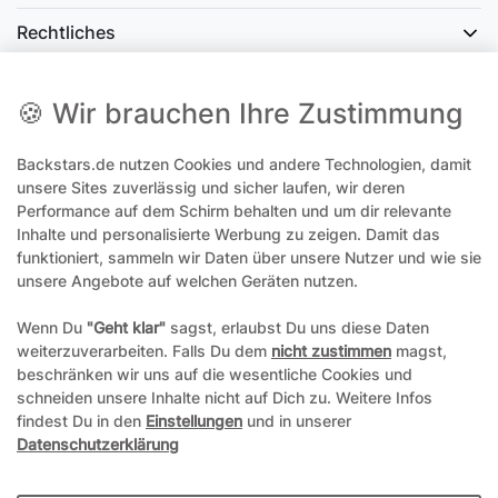
Rechtliches
Social Media
🍪 Wir brauchen Ihre Zustimmung
Backstars.de nutzen Cookies und andere Technologien, damit
office@backstars.de
unsere Sites zuverlässig und sicher laufen, wir deren
Performance auf dem Schirm behalten und um dir relevante
Wir antworten Ihnen schnellstmöglich. An Sonn- und Feiertagen kann
es evtl. zu Verzögerungen kommen.
Inhalte und personalisierte Werbung zu zeigen. Damit das
funktioniert, sammeln wir Daten über unsere Nutzer und wie sie
07306 306239¹
unsere Angebote auf welchen Geräten nutzen.
Unseren telefonischen Support erreichen Sie Montags, Dienstags und
Freitags am besten zwischen 8-12 Uhr
Wenn Du
"Geht klar"
sagst, erlaubst Du uns diese Daten
weiterzuverarbeiten. Falls Du dem
nicht zustimmen
magst,
¹Telefonieren zum üblichen Ortstarif. Verbindugsgebühren für Anrufe
beschränken wir uns auf die wesentliche Cookies und
aus dem Mobilfunknetz können ggf. abweichen.
schneiden unsere Inhalte nicht auf Dich zu. Weitere Infos
findest Du in den
Einstellungen
und in unserer
Datenschutzerklärung
*Alle Preise inkl. gesetzl. Mehrwertsteuer und ggf. zzgl.
Versandkosten
**Hierbei handelt es sich um ein Pflichtfeld