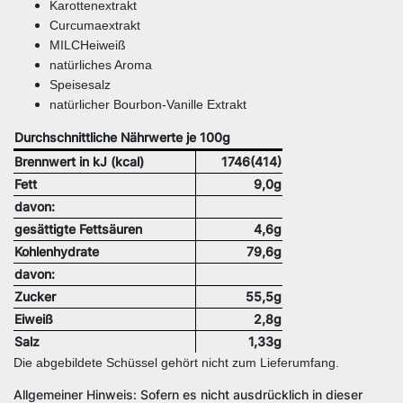
Karottenextrakt
Curcumaextrakt
MILCHeiweiß
natürliches Aroma
Speisesalz
natürlicher Bourbon-Vanille Extrakt
Durchschnittliche Nährwerte je 100g
Brennwert in kJ (kcal)
1746(414)
Fett
9,0g
davon:
gesättigte Fettsäuren
4,6g
Kohlenhydrate
79,6g
davon:
Zucker
55,5g
Eiweiß
2,8g
Salz
1,33g
Die abgebildete Schüssel gehört nicht zum Lieferumfang.
Allgemeiner Hinweis: Sofern es nicht ausdrücklich in dieser