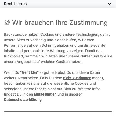
Rechtliches
Social Media
🍪 Wir brauchen Ihre Zustimmung
Backstars.de nutzen Cookies und andere Technologien, damit
office@backstars.de
unsere Sites zuverlässig und sicher laufen, wir deren
Performance auf dem Schirm behalten und um dir relevante
Wir antworten Ihnen schnellstmöglich. An Sonn- und Feiertagen kann
es evtl. zu Verzögerungen kommen.
Inhalte und personalisierte Werbung zu zeigen. Damit das
funktioniert, sammeln wir Daten über unsere Nutzer und wie sie
07306 306239¹
unsere Angebote auf welchen Geräten nutzen.
Unseren telefonischen Support erreichen Sie Montags, Dienstags und
Freitags am besten zwischen 8-12 Uhr
Wenn Du
"Geht klar"
sagst, erlaubst Du uns diese Daten
weiterzuverarbeiten. Falls Du dem
nicht zustimmen
magst,
¹Telefonieren zum üblichen Ortstarif. Verbindugsgebühren für Anrufe
beschränken wir uns auf die wesentliche Cookies und
aus dem Mobilfunknetz können ggf. abweichen.
schneiden unsere Inhalte nicht auf Dich zu. Weitere Infos
findest Du in den
Einstellungen
und in unserer
Datenschutzerklärung
*Alle Preise inkl. gesetzl. Mehrwertsteuer und ggf. zzgl.
Versandkosten
**Hierbei handelt es sich um ein Pflichtfeld