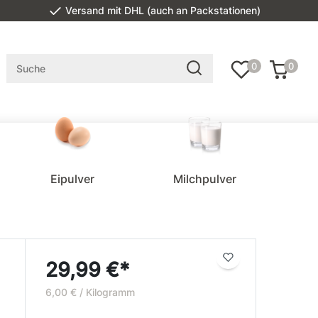
Versand mit DHL (auch an Packstationen)
0
0
Eipulver
Milchpulver
29,99 €*
6,00 € / Kilogramm