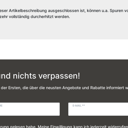
.
ieser Artikelbeschreibung ausgeschlossen ist, können u.a. Spuren vo
ehr vollständig durcherhitzt werden.
nd nichts verpassen!
 der Ersten, die über die neusten Angebote und Rabatte informiert 
ME
E-MAIL **
ärung
gelesen habe. Meine Einwilligung kann ich jederzeit widerrufen