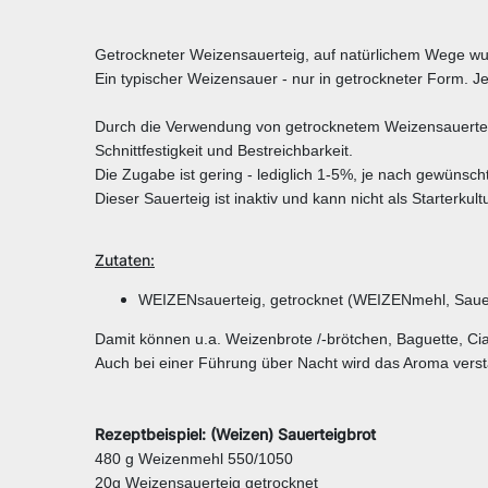
Getrockneter Weizensauerteig, auf natürlichem Wege wurde
Ein typischer Weizensauer - nur in getrockneter Form. Jede
Durch die Verwendung von getrocknetem Weizensauertei
Schnittfestigkeit und Bestreichbarkeit.
Die Zugabe ist gering - lediglich 1-5%, je nach gewüns
Dieser Sauerteig ist inaktiv und kann nicht als Starter
Zutaten:
WEIZENsauerteig, getrocknet (WEIZENmehl, Sauer
Damit können u.a. Weizenbrote /-brötchen, Baguette, Cia
Auch bei einer Führung über Nacht wird das Aroma verst
Rezeptbeispiel: (Weizen) Sauerteigbrot
480 g Weizenmehl 550/1050
20g Weizensauerteig getrocknet