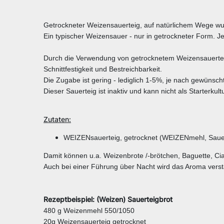
Getrockneter Weizensauerteig, auf natürlichem Wege wurde
Ein typischer Weizensauer - nur in getrockneter Form. Jede
Durch die Verwendung von getrocknetem Weizensauertei
Schnittfestigkeit und Bestreichbarkeit.
Die Zugabe ist gering - lediglich 1-5%, je nach gewüns
Dieser Sauerteig ist inaktiv und kann nicht als Starter
Zutaten:
WEIZENsauerteig, getrocknet (WEIZENmehl, Sauer
Damit können u.a. Weizenbrote /-brötchen, Baguette, Cia
Auch bei einer Führung über Nacht wird das Aroma verst
Rezeptbeispiel: (Weizen) Sauerteigbrot
480 g Weizenmehl 550/1050
20g Weizensauerteig getrocknet