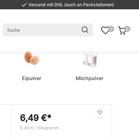
Versand mit DHL (auch an Packstationen)
0
0
Eipulver
Milchpulver
6,49 €*
6,49 € / Kilogramm