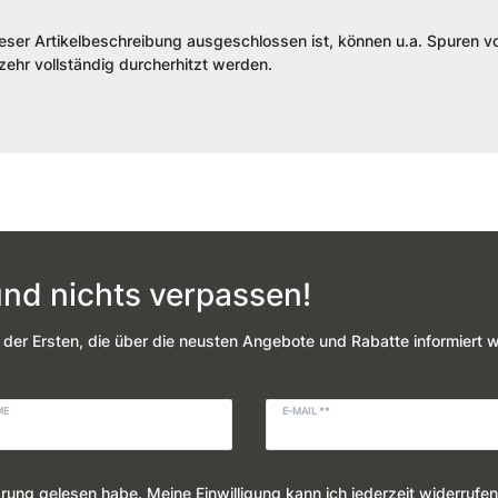
.
ieser Artikelbeschreibung ausgeschlossen ist, können u.a. Spuren vo
ehr vollständig durcherhitzt werden.
nd nichts verpassen!
 der Ersten, die über die neusten Angebote und Rabatte informiert 
ME
E-MAIL **
ärung
gelesen habe. Meine Einwilligung kann ich jederzeit widerrufen