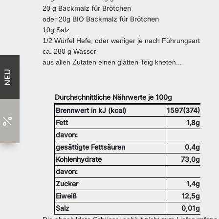
Backmalz für Brötchen
20 g
BIO Backmalz für Brötchen
oder 20g
10g Salz
1/2 Würfel Hefe, oder weniger je nach Führungsart
ca. 280 g Wasser
aus allen Zutaten einen glatten Teig kneten...
NEU
Durchschnittliche Nährwerte je 100g
Brennwert in kJ (kcal)
1597(374)
Fett
1,8g
davon:
gesättigte Fettsäuren
0,4g
Kohlenhydrate
73,0g
davon:
Zucker
1,4g
Eiweiß
12,5g
Salz
0,01g