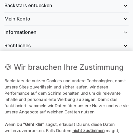
Backstars entdecken
Mein Konto
Informationen
Rechtliches
Social Media
🍪 Wir brauchen Ihre Zustimmung
Backstars.de nutzen Cookies und andere Technologien, damit
office@backstars.de
unsere Sites zuverlässig und sicher laufen, wir deren
Performance auf dem Schirm behalten und um dir relevante
Wir antworten Ihnen schnellstmöglich. An Sonn- und Feiertagen kann
es evtl. zu Verzögerungen kommen.
Inhalte und personalisierte Werbung zu zeigen. Damit das
funktioniert, sammeln wir Daten über unsere Nutzer und wie sie
07306 306239¹
unsere Angebote auf welchen Geräten nutzen.
Unseren telefonischen Support erreichen Sie Montags, Dienstags und
Freitags am besten zwischen 8-12 Uhr
Wenn Du
"Geht klar"
sagst, erlaubst Du uns diese Daten
weiterzuverarbeiten. Falls Du dem
nicht zustimmen
magst,