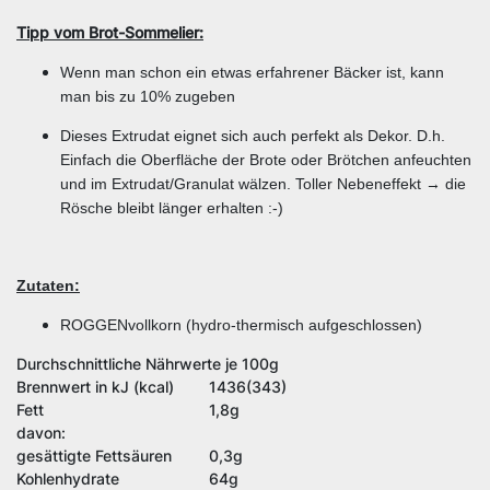
Tipp vom Brot-Sommelier:
Wenn man schon ein etwas erfahrener Bäcker ist, kann
man bis zu 10% zugeben
Dieses Extrudat eignet sich auch perfekt als Dekor. D.h.
Einfach die Oberfläche der Brote oder Brötchen anfeuchten
und im Extrudat/Granulat wälzen. Toller Nebeneffekt → die
Rösche bleibt länger erhalten :-)
Zutaten:
ROGGENvollkorn (hydro-thermisch aufgeschlossen)
Durchschnittliche Nährwerte je 100g
Brennwert in kJ (kcal)
1436(343)
Fett
1,8g
davon:
gesättigte Fettsäuren
0,3g
Kohlenhydrate
64g