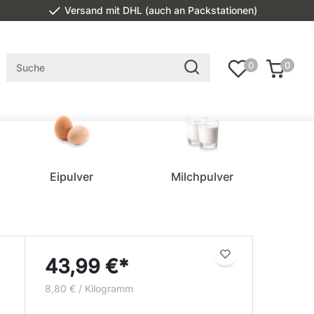
Versand mit DHL (auch an Packstationen)
0
0
Eipulver
Milchpulver
43,99 €*
8,80 € / Kilogramm