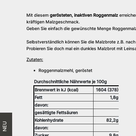
Mit diesem
gerösteten, inaktiven Roggenmalz
erreiche
kräftigen Malzgeschmack.
Geben Sie einfach die gewünschte Menge Roggenmalz in
Selbstverständlich können Sie die Malzbrote z.B. nac
Probieren Sie doch mal ein dunkles Malzbrot mit Lei
Zutaten:
Roggenmalzmehl, geröstet
Durchschnittliche Nährwerte je 100g
Brennwert in kJ (kcal)
1604 (378)
Fett
1,8g
davon:
gesättigte Fettsäuren
Kohlenhydrate
82,2g
NEU
davon:
Zucker
9,8g