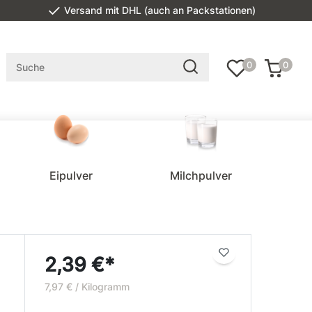
Versand mit DHL (auch an Packstationen)
0
0
Eipulver
Milchpulver
2,39 €*
7,97 € / Kilogramm