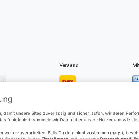
Versand
Mi
se
mung
osten
 damit unsere Sites zuverlässig und sicher laufen, wir deren Perfo
 das funktioniert, sammeln wir Daten über unsere Nutzer und wie si
en weiterzuverarbeiten. Falls Du dem
nicht zustimmen
magst, beschr
recht
Daten­schutz­erklärung
AGB
Zum Online-Widerruf