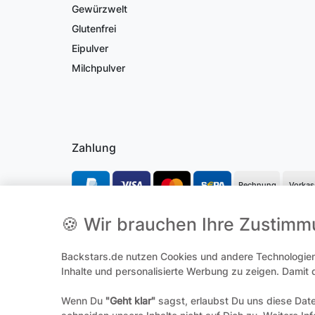
Gewürzwelt
Glutenfrei
Eipulver
Milchpulver
Zahlung
Rechnung
Vorkas
🍪 Wir brauchen Ihre Zustim
*Alle Preise inkl. gesetzl. Mehrwertsteuer und ggf. zzgl.
Versandk
Backstars.de nutzen Cookies und andere Technologien,
**Hierbei handelt es sich um ein Pflichtfeld
Inhalte und personalisierte Werbung zu zeigen. Damit
Wenn Du
"Geht klar"
sagst, erlaubst Du uns diese Dat
Widerrufs­