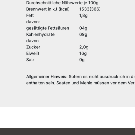
Durchschnittliche Nährwerte je 100g
Brennwert in kJ (kcal)
1533(366)
Fett
1,8g
davon:
gesättigte Fettsäuren
04g
Kohlenhydrate
69g
davon
Zucker
2,0g
Eiweiß
16g
Salz
0g
Allgemeiner Hinweis: Sofern es nicht ausdrücklich in d
enthalten sein. Saaten und Mehle müssen vor dem Verz