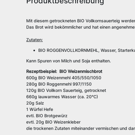
Produktbeschreibung
Mit diesem getrockneten BIO Vollkornsauerteig werden I
Das Brot wird bekömmlicher und hat einen angenehme
Zutaten:
BIO ROGGENVOLLKORNMEHL, Wasser, Starterkul
Kann Spuren von Milch und Soja enthalten.
Rezeptbeispiel: BIO Weizenmischbrot
600g BIO Weizenmehl 405/550/1050
280g BIO Roggenmehl 997/1150
120g BIO Vollkorn Sauerteig, getrocknet
660g lauwarmes Wasser (ca. 20°C)
20g Salz
1 Würfel Hefe
evtl. BIO Brotgewürz
evtl. 20g BIO Weizenkleber
die trockenen Zutaten miteinander vermischen und dan