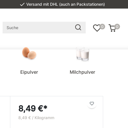
Versand mit DHL (auch an Packstationen)
0
0
Eipulver
Milchpulver
8,49 €*
8,49 € / Kilogramm