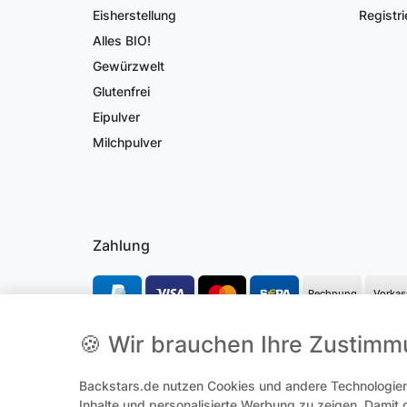
Eisherstellung
Registri
Alles BIO!
Gewürzwelt
Glutenfrei
Eipulver
Milchpulver
Zahlung
Rechnung
Vorkas
🍪 Wir brauchen Ihre Zustim
*Alle Preise inkl. gesetzl. Mehrwertsteuer und ggf. zzgl.
Versandk
**Hierbei handelt es sich um ein Pflichtfeld
Backstars.de nutzen Cookies und andere Technologien,
Inhalte und personalisierte Werbung zu zeigen. Damit