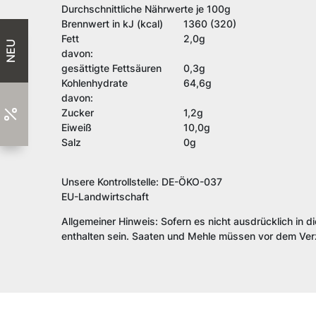
Durchschnittliche Nährwerte je 100g
Brennwert in kJ (kcal)
1360 (320)
Fett
2,0g
NEU
davon:
gesättigte Fettsäuren
0,3g
Kohlenhydrate
64,6g
davon:
Zucker
1,2g
Eiweiß
10,0g
Salz
0g
Unsere Kontrollstelle: DE-ÖKO-037
EU-Landwirtschaft
Allgemeiner Hinweis: Sofern es nicht ausdrücklich in d
enthalten sein. Saaten und Mehle müssen vor dem Verz