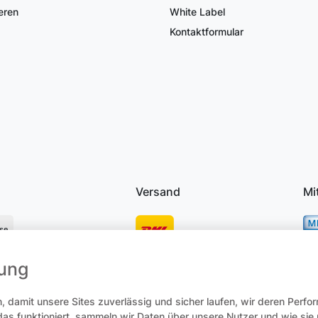
eren
White Label
Kontaktformular
Versand
Mi
se
mung
osten
 damit unsere Sites zuverlässig und sicher laufen, wir deren Perfo
 das funktioniert, sammeln wir Daten über unsere Nutzer und wie si