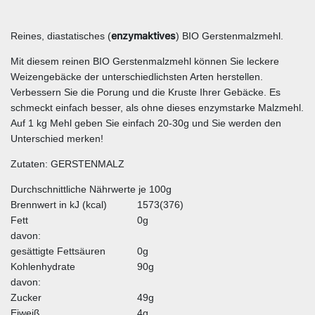
enzymaktives
Reines, diastatisches (
) BIO Gerstenmalzmehl.
Mit diesem reinen BIO Gerstenmalzmehl können Sie leckere
Weizengebäcke der unterschiedlichsten Arten herstellen.
Verbessern Sie die Porung und die Kruste Ihrer Gebäcke. Es
schmeckt einfach besser, als ohne dieses enzymstarke Malzmehl.
Auf 1 kg Mehl geben Sie einfach 20-30g und Sie werden den
Unterschied merken!
Zutaten: GERSTENMALZ
Durchschnittliche Nährwerte je 100g
Brennwert in kJ (kcal)
1573(376)
Fett
0g
davon:
gesättigte Fettsäuren
0g
Kohlenhydrate
90g
davon:
Zucker
49g
Eiweiß
4g