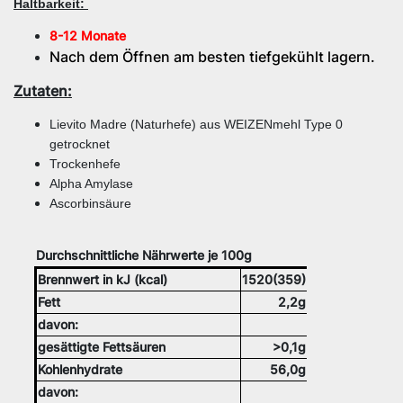
Haltbarkeit:
8-12 Monate
Nach dem Öffnen am besten tiefgekühlt lagern.
Zutaten:
Lievito Madre (Naturhefe) aus WEIZENmehl Type 0
getrocknet
Trockenhefe
Alpha Amylase
Ascorbinsäure
Durchschnittliche Nährwerte je 100g
Brennwert in kJ (kcal)
1520(359)
Fett
2,2g
davon:
gesättigte Fettsäuren
>0,1g
Kohlenhydrate
56,0g
davon: