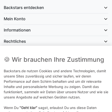
Backstars entdecken
Mein Konto
Informationen
Rechtliches
Social Media
🍪 Wir brauchen Ihre Zustimmung
Backstars.de nutzen Cookies und andere Technologien, damit
office@backstars.de
unsere Sites zuverlässig und sicher laufen, wir deren
Performance auf dem Schirm behalten und um dir relevante
Wir antworten Ihnen schnellstmöglich. An Sonn- und Feiertagen kann
es evtl. zu Verzögerungen kommen.
Inhalte und personalisierte Werbung zu zeigen. Damit das
funktioniert, sammeln wir Daten über unsere Nutzer und wie sie
07306 306239¹
unsere Angebote auf welchen Geräten nutzen.
Unseren telefonischen Support erreichen Sie Montags, Dienstags und
Freitags am besten zwischen 8-12 Uhr
Wenn Du
"Geht klar"
sagst, erlaubst Du uns diese Daten