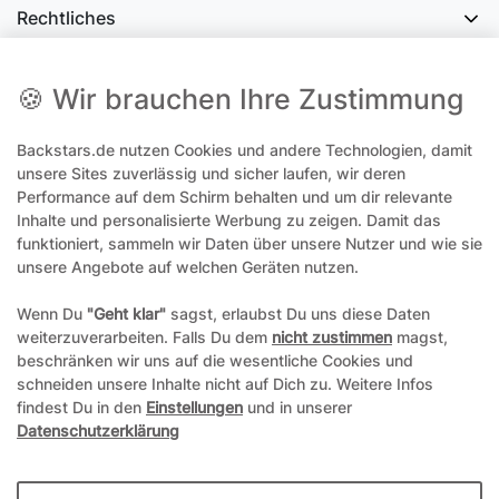
Rechtliches
Social Media
🍪 Wir brauchen Ihre Zustimmung
Backstars.de nutzen Cookies und andere Technologien, damit
office@backstars.de
unsere Sites zuverlässig und sicher laufen, wir deren
Performance auf dem Schirm behalten und um dir relevante
Wir antworten Ihnen schnellstmöglich. An Sonn- und Feiertagen kann
es evtl. zu Verzögerungen kommen.
Inhalte und personalisierte Werbung zu zeigen. Damit das
funktioniert, sammeln wir Daten über unsere Nutzer und wie sie
07306 306239¹
unsere Angebote auf welchen Geräten nutzen.
Unseren telefonischen Support erreichen Sie Montags, Dienstags und
Freitags am besten zwischen 8-12 Uhr
Wenn Du
"Geht klar"
sagst, erlaubst Du uns diese Daten
weiterzuverarbeiten. Falls Du dem
nicht zustimmen
magst,
¹Telefonieren zum üblichen Ortstarif. Verbindugsgebühren für Anrufe
beschränken wir uns auf die wesentliche Cookies und
aus dem Mobilfunknetz können ggf. abweichen.
schneiden unsere Inhalte nicht auf Dich zu. Weitere Infos
findest Du in den
Einstellungen
und in unserer
Datenschutzerklärung
*Alle Preise inkl. gesetzl. Mehrwertsteuer und ggf. zzgl.
Versandkosten
**Hierbei handelt es sich um ein Pflichtfeld